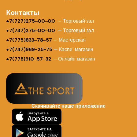
Контакты
+
7(727)275‒00‒00
— Торговый зал
+7(747)275‒00‒00
— Торговый зал
+7(775)833‒78‒57
— Мастерская
+7(747)969-25-75
— Каспи магазин
+7(778)910-57-32
— Онлайн магазин
Скачивайте наше приложение