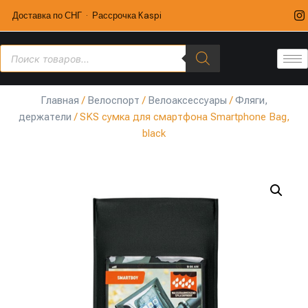
Доставка по СНГ · Рассрочка Kaspi
Главная
/
Велоспорт
/
Велоаксессуары
/
Фляги,
держатели
/ SKS сумка для смартфона Smartphone Bag,
black