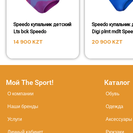
Speedo купальник детский
Speedo купальник 
Lts bck Speedo
Digi plmt mdlt Spe
14 900
KZT
20 900
KZT
Мой The Sport!
Каталог
О компании
Обувь
Наши бренды
Одежда
Услуги
Аксессуары
Личный кабинет
Рюкзаки