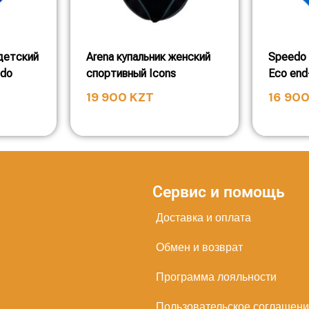
детский
Arena купальник женский
Speedo 
edo
спортивный Icons
Eco end
19 900
KZT
16 90
Сервис и помощь
Доставка и оплата
Обмен и возврат
Программа лояльности
Пользовательское соглашен