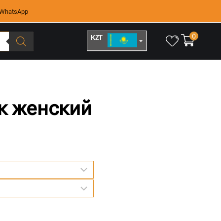
WhatsApp
0
KZT
RUB
к женский