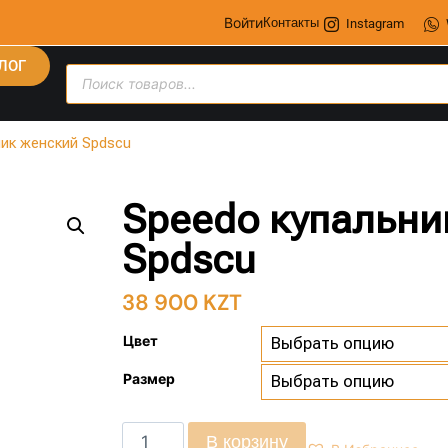
Войти
Контакты
Instagram
ЛОГ
ник женский Spdscu
Speedo купальни
Spdscu
38 900
KZT
Цвет
Размер
В корзину