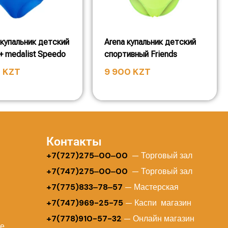
купальник детский
Arena купальник детский
+ medalist Speedo
спортивный Friends
0
KZT
9 900
KZT
Контакты
+
7(727)275‒00‒00
— Торговый зал
+7(747)275‒00‒00
— Торговый зал
+7(775)833‒78‒57
— Мастерская
+7(747)969-25-75
— Каспи магазин
+7(778)910-57-32
— Онлайн магазин
ие