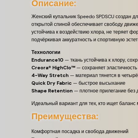
Описание:
Женский купальник Speedo SPDSCU создан для
открытой спиной обеспечивает свободу движе
устойчива к воздействию хлора, не теряет ф
подчёркивая аккуратность и спортивную эстет
Технологии
Endurance10
— ткань устойчива к хлору, сох
Creora® HighClo™
— сохраняет эластичность 
4-Way Stretch
— материал тянется в четыр
Quick Dry Fabric
— быстрое высыхание
Shape Retention
— плотное прилегание без
Идеальный вариант для тех, кто ищет баланс
Преимущества:
Комфортная посадка и свобода движений