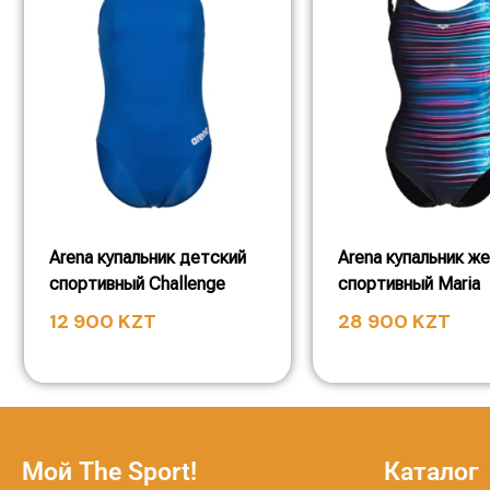
Arena купальник детский
Arena купальник ж
спортивный Challenge
спортивный Maria
12 900
KZT
28 900
KZT
Мой The Sport!
Каталог