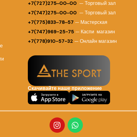
+
7(727)275‒00‒00
— Торговый зал
+7(747)275‒00‒00
— Торговый зал
+7(775)833‒78‒57
— Мастерская
+7(747)969-25-75
— Каспи магазин
+7(778)910-57-32
— Онлайн магазин
ие
ти
Скачивайте наше приложение