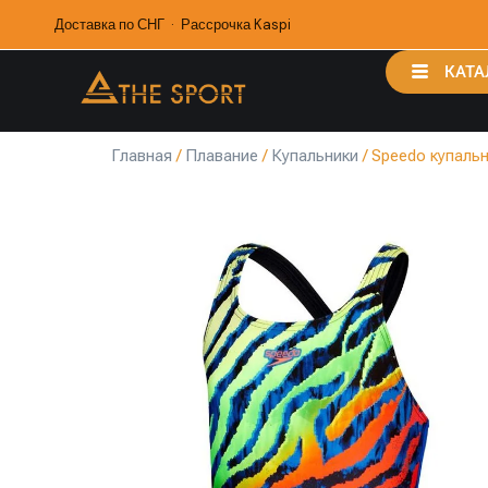
Доставка по СНГ · Рассрочка Kaspi
КАТА
Главная
/
Плавание
/
Купальники
/ Speedo купальн