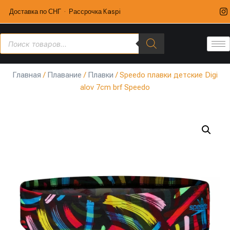
Доставка по СНГ · Рассрочка Kaspi
Главная
/
Плавание
/
Плавки
/ Speedo плавки детские Digi
alov 7cm brf Speedo