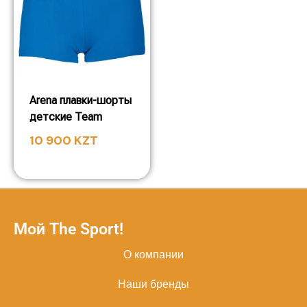
Arena плавки-шорты
детские Team
10 900
KZT
Мой The Sport!
О компании
Наши бренды