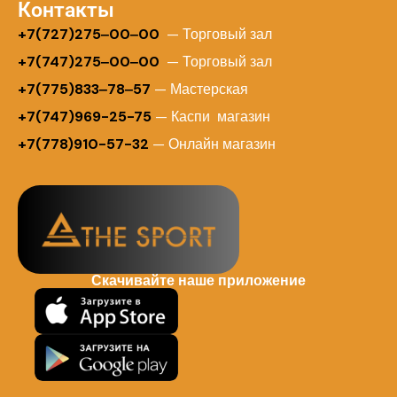
Контакты
+
7(727)275‒00‒00
— Торговый зал
+7(747)275‒00‒00
— Торговый зал
+7(775)833‒78‒57
— Мастерская
+7(747)969-25-75
— Каспи магазин
+7(778)910-57-32
— Онлайн магазин
Скачивайте наше приложение