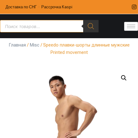
Доставка по СНГ · Рассрочка Kaspi
Главная
/
Misc
/ Speedo плавки-шорты длинные мужские
Printed movement