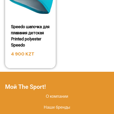
Speedo шапочка для
плавания детская
Printed polyester
Speedo
4 900
KZT
Мой The Sport!
О компании
Наши бренды