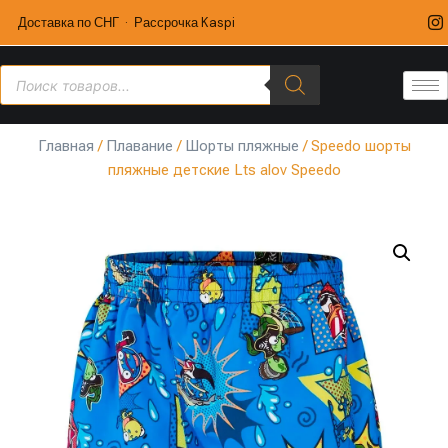
Доставка по СНГ · Рассрочка Kaspi
Главная
/
Плавание
/
Шорты пляжные
/ Speedo шорты
пляжные детские Lts alov Speedo