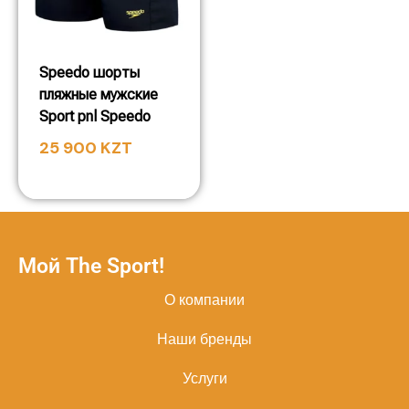
Speedo шорты
пляжные мужские
Sport pnl Speedo
25 900
KZT
Мой The Sport!
О компании
Наши бренды
Услуги