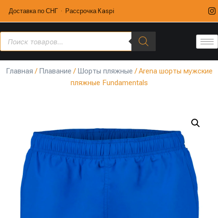
Доставка по СНГ · Рассрочка Kaspi
Главная
/
Плавание
/
Шорты пляжные
/ Arena шорты мужские
пляжные Fundamentals