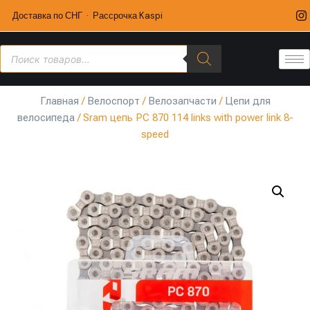
Доставка по СНГ · Рассрочка Kaspi
Главная
/
Велоспорт
/
Велозапчасти
/
Цепи для
велосипеда
/ Sram цепь PC 870 114 links with power link 8-
speed