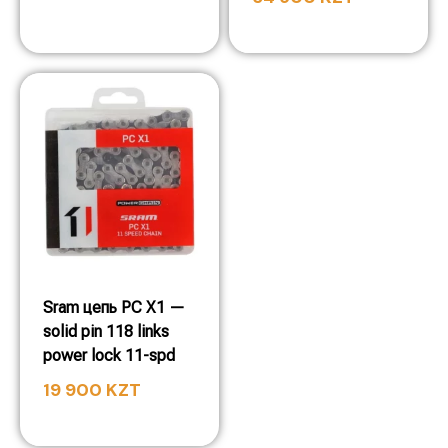
Sram цепь PC X1 —
solid pin 118 links
power lock 11-spd
19 900
KZT