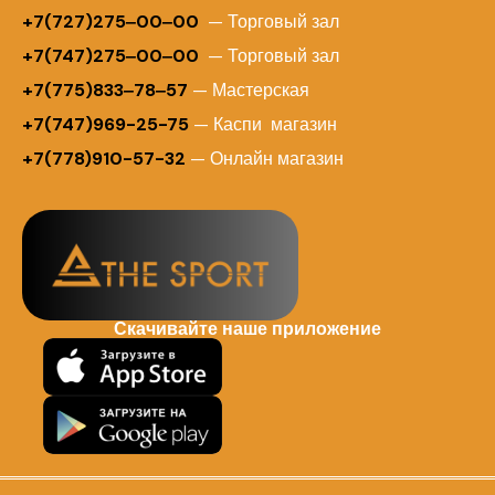
+
7(727)275‒00‒00
— Торговый зал
+7(747)275‒00‒00
— Торговый зал
+7(775)833‒78‒57
— Мастерская
+7(747)969-25-75
— Каспи магазин
+7(778)910-57-32
— Онлайн магазин
Скачивайте наше приложение