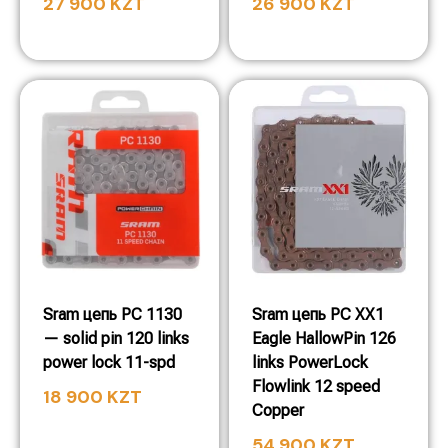
27 900
KZT
26 900
KZT
Sram цепь PC 1130
Sram цепь PC XX1
— solid pin 120 links
Eagle HallowPin 126
power lock 11-spd
links PowerLock
Flowlink 12 speed
18 900
KZT
Copper
54 900
KZT