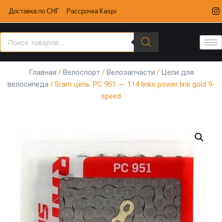
Доставка по СНГ · Рассрочка Kaspi
Главная
/
Велоспорт
/
Велозапчасти
/
Цепи для
велосипеда
/ Sram цепь PC 951 — 114 links power link gold 9-
speed