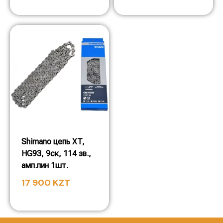
Shimano цепь XT,
HG93, 9ск, 114 зв.,
амп.пин 1шт.
17 900
KZT