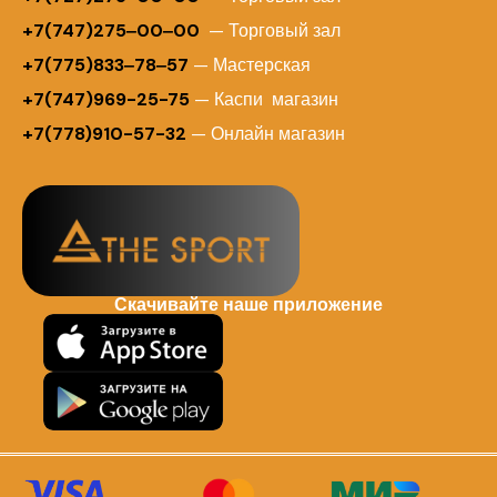
+7(747)275‒00‒00
— Торговый зал
+7(775)833‒78‒57
— Мастерская
+7(747)969-25-75
— Каспи магазин
+7(778)910-57-32
— Онлайн магазин
Скачивайте наше приложение