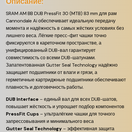
Описание:
SRAM AM BB DUB PressFit 30 (MTB) 83 mm для рам
Cannondale Ai обеспечивает идеальную передачу
момента и надёжность в самых жёстких условиях без
лишнего веса. Лёгкие пресс-фит чашки точно
фиксируются в кареточном пространстве, а
унифицированный DUB-вал гарантирует
совместимость со всеми DUB-шатунами.
Запатентованная Gutter Seal Technology надёжно
защищает подшипники от влаги и грязи, а
герметичные картриджные подшипники обеспечивают
плавность и долговечность работы.
DUB Interface
– единый вал для всех DUB-шатов,
повышает жёсткость и упрощает подбор компонентов
PressFit Cups
– ультралёгкие чашки для точного
запрессовывания и минимального веса
Gutter Seal Technology
– эффективная защита