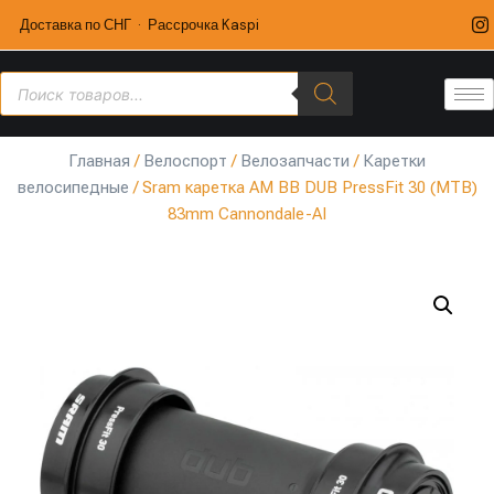
Доставка по СНГ · Рассрочка Kaspi
Главная
/
Велоспорт
/
Велозапчасти
/
Каретки
велосипедные
/ Sram каретка AM BB DUB PressFit 30 (MTB)
83mm Cannondale-AI