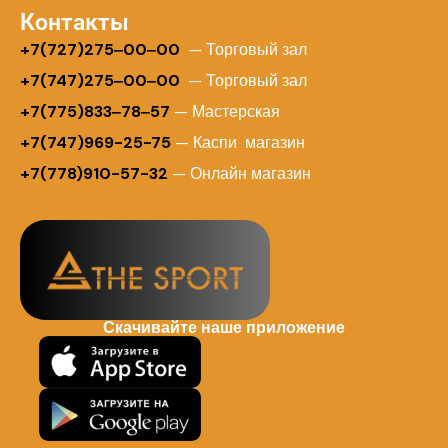
Контакты
+
7(727)275‒00‒00
— Торговый зал
+7(747)275‒00‒00
— Торговый зал
+7(775)833‒78‒57
— Мастерская
+7(747)969-25-75
— Каспи магазин
+7(778)910-57-32
— Онлайн магазин
Скачивайте наше приложение