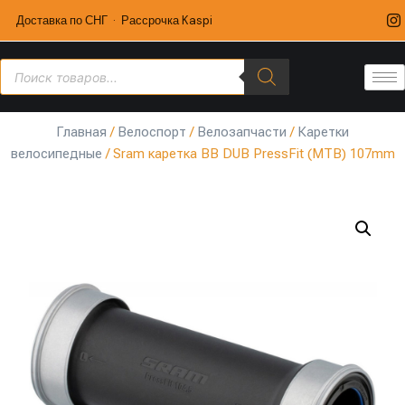
Доставка по СНГ · Рассрочка Kaspi
Главная
/
Велоспорт
/
Велозапчасти
/
Каретки
велосипедные
/ Sram каретка BB DUB PressFit (MTB) 107mm