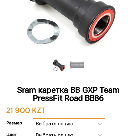
Sram каретка BB GXP Team
PressFit Road BB86
21 900
KZT
Размер
Цвет