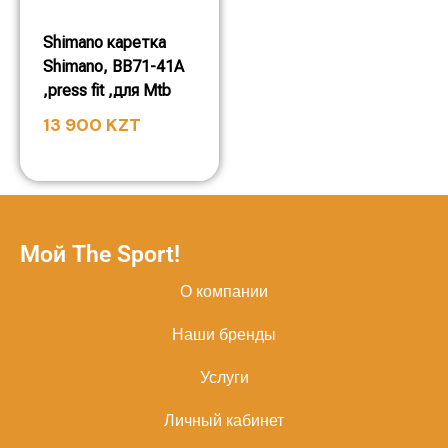
Shimano каретка
Shimano, BB71-41A
,press fit ,для Mtb
13 900
KZT
Мой The Sport!
О компании
Наши бренды
Услуги
Личный кабинет