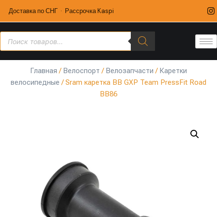
Доставка по СНГ · Рассрочка Kaspi
Главная
/
Велоспорт
/
Велозапчасти
/
Каретки
велосипедные
/ Sram каретка BB GXP Team PressFit Road
BB86