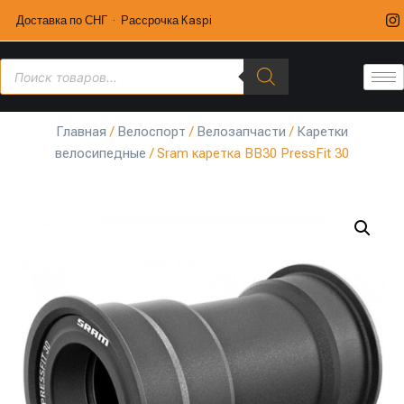
Доставка по СНГ · Рассрочка Kaspi
Главная
/
Велоспорт
/
Велозапчасти
/
Каретки
велосипедные
/ Sram каретка BB30 PressFit 30