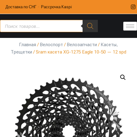
Доставка по СНГ · Рассрочка Kaspi
Главная
/
Велоспорт
/
Велозапчасти
/
Касеты,
Трещетки
/ Sram касета XG-1275 Eagle 10-50 — 12 spd