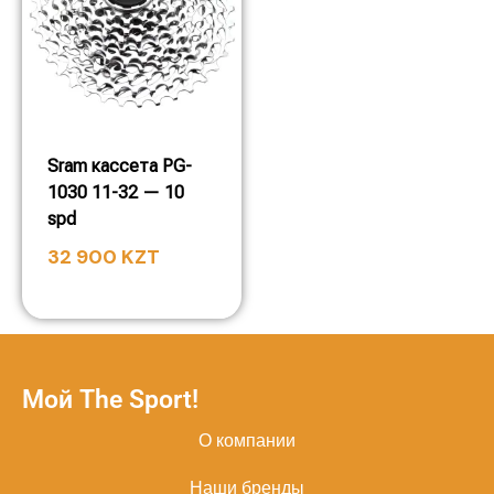
Sram кассета PG-
1030 11-32 — 10
spd
32 900
KZT
Мой The Sport!
О компании
Наши бренды