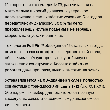
12-скоростная кассета для MTB, рассчитанная на
максимально широкий диапазон и уверенное
переключение в самых жёстких условиях. Благодаря
передаточному диапазону
500%
ты легко
преодолеваешь крутые подъёмы и не теряешь
скорость на спусках и равнинах.
Технология
Full Pin™
объединяет 12 стальных звёзд с
помощью прочных штифтов из нержавеющей стали,
обеспечивая лёгкую, прочную и устойчивую к
загрязнению конструкцию. Кассета стабильно
работает даже при грязи, пыли и высоких нагрузках.
Устанавливается на
XD-драйвер SRAM
и полностью
совместима с трансмиссиями
Eagle 1×12
(GX, X01, XX1).
Это надёжный выбор для тех, кто хочет прочную
кассету с максимально возможным диапазоном без
лишнего веса.