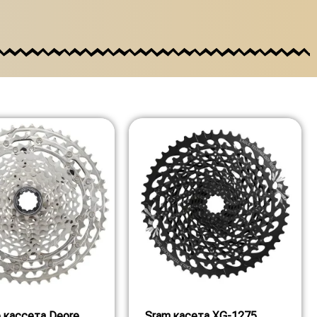
 кассета Deore,
Sram касета XG-1275