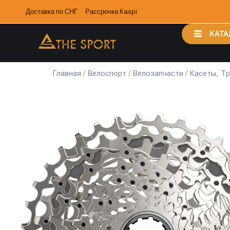
Доставка по СНГ · Рассрочка Kaspi
КАТА
Главная
/
Велоспорт
/
Велозапчасти
/
Касеты, Т