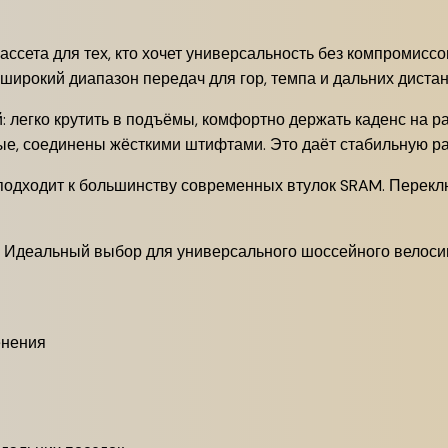
кассета для тех, кто хочет универсальность без компромисс
 широкий диапазон передач для гор, темпа и дальних дистан
легко крутить в подъёмы, комфортно держать каденс на рав
ные, соединены жёсткими штифтами. Это даёт стабильную раб
 подходит к большинству современных втулок SRAM. Переклю
R. Идеальный выбор для универсального шоссейного велоси
енения