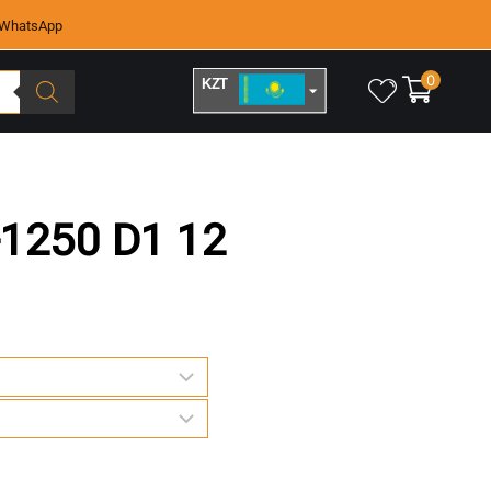
WhatsApp
0
KZT
RUB
-1250 D1 12