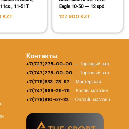
11ск., 11-51T
Eagle 10-50 — 12 spd
0
KZT
127 900
KZT
Контакты
+
7(727)275‒00‒00
— Торговый зал
+7(747)275‒00‒00
— Торговый зал
+7(775)833‒78‒57
— Мастерская
+7(747)969-25-75
— Каспи магазин
+7(778)910-57-32
— Онлайн магазин
ие
ти