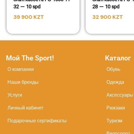
32 — 10 spd
28 — 10 spd
39 900
KZT
32 900
KZT
Мой The Sport!
Каталог
О компании
Обувь
Наши бренды
Одежда
Услуги
Аксессуары
Личный кабинет
Рюкзаки
Подарочные сертификаты
Туризм
Велоспорт