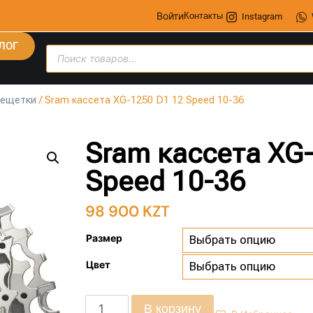
Войти
Контакты
Instagram
ЛОГ
рещетки
/ Sram кассета XG-1250 D1 12 Speed 10-36
Sram кассета XG
Speed 10-36
98 900
KZT
Размер
Цвет
В корзину