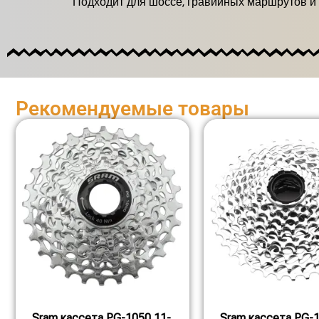
Подходит для шоссе, гравийных маршрутов и
Рекомендуемые товары
Sram кассета PG-1050 11-
Sram кассета PG-1