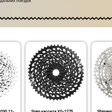
 дальних поездок
030 11-
Sram кассета XG-1275
Shimano