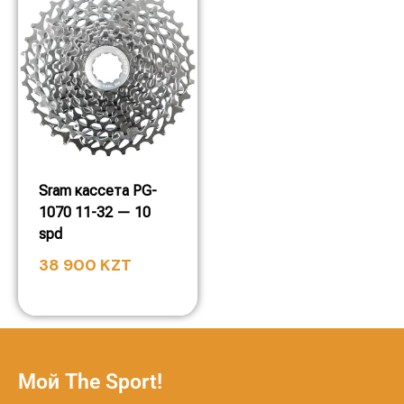
Sram кассета PG-
1070 11-32 — 10
spd
38 900
KZT
Мой The Sport!