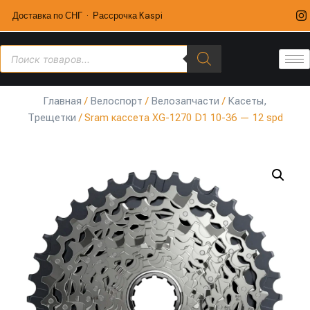
Доставка по СНГ · Рассрочка Kaspi
Главная
/
Велоспорт
/
Велозапчасти
/
Касеты,
Трещетки
/ Sram кассета XG-1270 D1 10-36 — 12 spd