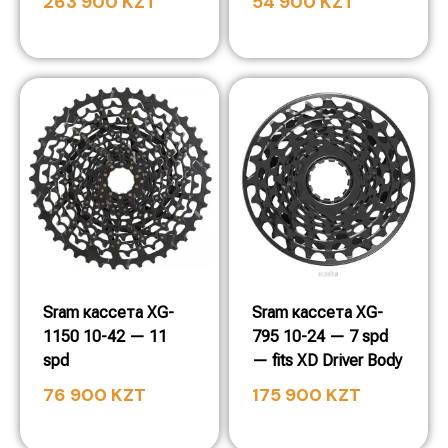
263 900
KZT
54 900
KZT
Sram кассета XG-
Sram кассета XG-
1150 10-42 — 11
795 10-24 — 7 spd
spd
— fits XD Driver Body
76 900
KZT
175 900
KZT