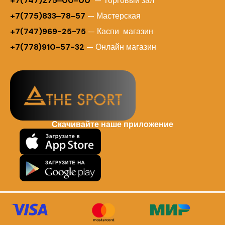
+7(747)275‒00‒00
— Торговый зал
+7(775)833‒78‒57
— Мастерская
+7(747)969-25-75
— Каспи магазин
+7(778)910-57-32
— Онлайн магазин
Скачивайте наше приложение