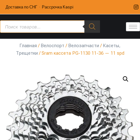
Доставка по СНГ · Рассрочка Kaspi
Главная
/
Велоспорт
/
Велозапчасти
/
Касеты,
Трещетки
/ Sram кассета PG-1130 11-36 — 11 spd