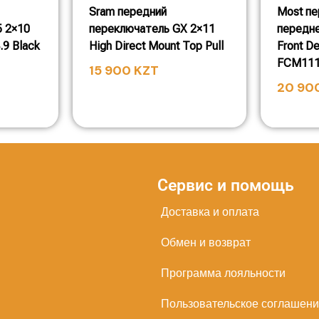
Sram передний
Most пе
5 2×10
переключатель GX 2×11
передн
.9 Black
High Direct Mount Top Pull
Front De
FCM111
15 900
KZT
20 90
Сервис и помощь
Доставка и оплата
Обмен и возврат
Программа лояльности
Пользовательское соглашен