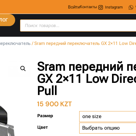
Войти
Контакты
Instagram
ЛОГ
переключатель
/ Sram передний переключатель GX 2×11 Low Dire
Sram передний п
GX 2×11 Low Dire
Pull
15 900
KZT
Размер
Цвет