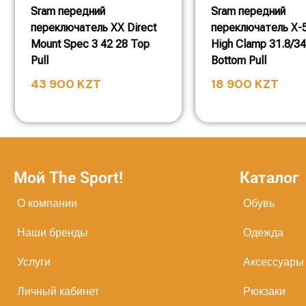
Sram передний
Sram передний
переключатель XX Direct
переключатель X-
Mount Spec 3 42 28 Top
High Clamp 31.8/34
Pull
Bottom Pull
43 900
KZT
18 900
KZT
Мой The Sport!
Каталог
О компании
Обувь
Наши бренды
Одежда
Услуги
Аксессуары
Личный кабинет
Рюкзаки