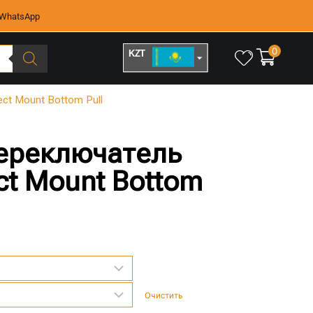
WhatsApp
0
KZT
RUB
ct Mount Bottom Pull
ереключатель
ct Mount Bottom
Очистить