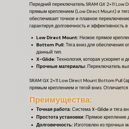
Передний переключатель SRAM GX 2×11 Low Di
прямым креплением (Low Direct Mount) и тяго
обеспечивает точное и плавное переключение
гарантируя долговечность и эффективность в 
Low Direct Mount:
Низкое прямое креплен
Bottom Pull:
Тяга вниз для обеспечения о
данный тип.
X-Glide:
Технология, которая ускоряет и 
Прочные материалы:
Переключатель выпо
SRAM GX 2×11 Low Direct Mount Bottom Pull (
прямым креплением и тягой вниз. Отличается
Преимущества:
Точная работа:
Система X-Glide и тяга в
Простота установки:
Прямое крепление д
Долговечность:
Изготовлен из прочных м