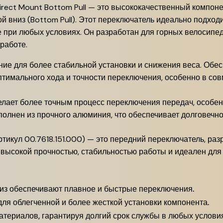
rect Mount Bottom Pull — это высококачественный компоне
й вниз (Bottom Pull). Этот переключатель идеально подход
 при любых условиях. Он разработан для горных велосипед
работе.
ие для более стабильной установки и снижения веса. Обес
птимального хода и точности переключения, особенно в с
делает более точным процесс переключения передач, особен
лнен из прочного алюминия, что обеспечивает долговечност
артикул 00.7618.151.000) — это передний переключатель, ра
 высокой прочностью, стабильностью работы и идеален для 
низ обеспечивают плавное и быстрые переключения.
ля облегченной и более жесткой установки компонента.
атериалов, гарантируя долгий срок службы в любых условия