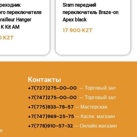
реходник
Sram передний
его переключателя
переключатель Braze-on
railleur Hanger
Apex black
K Kit AM
17 900
KZT
0
KZT
Контакты
+
7(727)275‒00‒00
— Торговый зал
+7(747)275‒00‒00
— Торговый зал
+7(775)833‒78‒57
— Мастерская
+7(747)969-25-75
— Каспи магазин
+7(778)910-57-32
— Онлайн магазин
ие