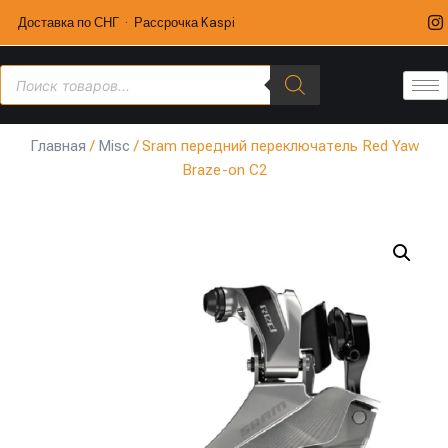
Доставка по СНГ · Рассрочка Kaspi
Главная
/
Misc
/ Sram передний переключатель Red Yaw
Braze-on C2