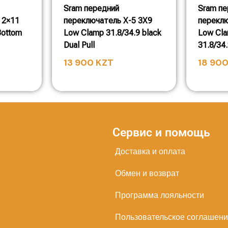
Sram передний
Sram пе
 2×11
переключатель X-5 3X9
переклю
Bottom
Low Clamp 31.8/34.9 black
Low Cl
Dual Pull
31.8/34
13 900
KZT
18 90
Сервис и помощь
Доставка и оплата
Обмен и возврат
Программа лояльности
Пользовательское соглашен