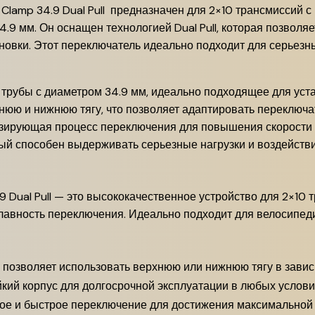
Clamp 34.9 Dual Pull предназначен для 2×10 трансмиссий 
.9 мм. Он оснащен технологией Dual Pull, которая позволя
ановки. Этот переключатель идеально подходит для серьез
трубы с диаметром 34.9 мм, идеально подходящее для уста
ю и нижнюю тягу, что позволяет адаптировать переключат
зирующая процесс переключения для повышения скорости и
ый способен выдерживать серьезные нагрузки и воздейств
9 Dual Pull — это высококачественное устройство для 2×1
 плавность переключения. Идеально подходит для велосипед
l позволяет использовать верхнюю или нижнюю тягу в завис
кий корпус для долгосрочной эксплуатации в любых услови
ое и быстрое переключение для достижения максимальной 