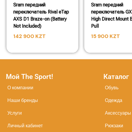
Sram передний
Sram передний
переключатель Rival eTap
переключатель GX
AXS D1 Braze-on (Battery
High Direct Mount 
Not Included)
Pull
142 900
KZT
15 900
KZT
Мой The Sport!
Каталог
О компании
Обувь
Наши бренды
Одежда
Услуги
Аксессуары
Личный кабинет
Рюкзаки