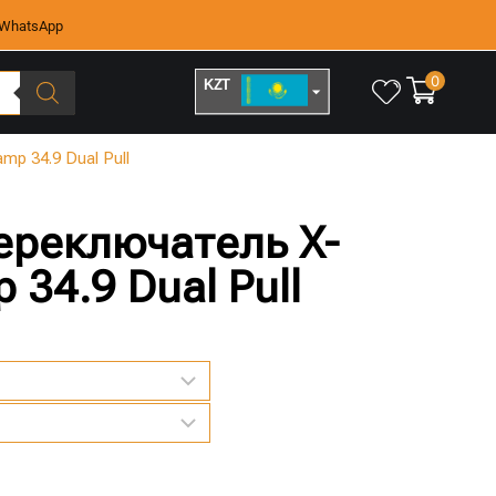
WhatsApp
0
KZT
RUB
mp 34.9 Dual Pull
ереключатель X-
 34.9 Dual Pull