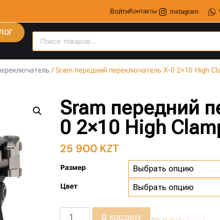
Войти
Контакты
Instagram
ЛОГ
переключатель
/ Sram передний переключатель X-0 2×10 High Cla
Sram передний п
0 2×10 High Clamp
25 900
KZT
Размер
Цвет
В корзину