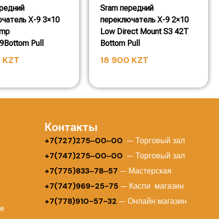
редний
Sram передний
чатель X-9 3×10
переключатель X-9 2×10
amp
Low Direct Mount S3 42T
.9Bottom Pull
Bottom Pull
0
KZT
18 900
KZT
Контакты
+
7(727)275‒00‒00
— Торговый зал
+7(747)275‒00‒00
— Торговый зал
+7(775)833‒78‒57
— Мастерская
+7(747)969-25-75
— Каспи магазин
+7(778)910-57-32
— Онлайн магазин
ие