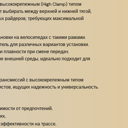
с высококрепежным (High Clamp) типом
ет выбирать между верхней и нижней тягой,
ных райдеров, требующих максимальной
новки на велосипедах с такими рамами.
ель для различных вариантов установки.
 плавности при смене передач.
ие внешней среды, идеально подходит для
0 трансмиссий с высококрепежным типом
истов, ищущих надежность и универсальность.
имости от предпочтений.
ях.
эффективности на трассе.