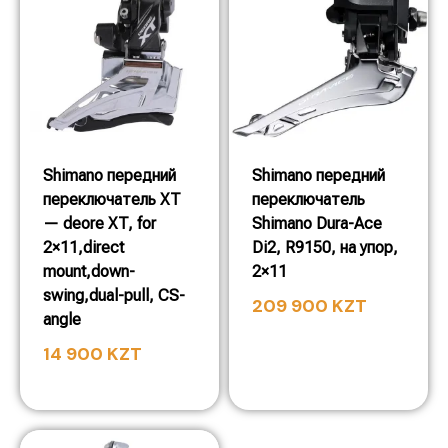
Shimano передний
Shimano передний
переключатель XT
переключатель
— deore XT, for
Shimano Dura-Ace
2×11,direct
Di2, R9150, на упор,
mount,down-
2×11
swing,dual-pull, CS-
209 900
KZT
angle
14 900
KZT