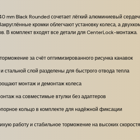
140 mm Black Rounded сочетает лёгкий алюминиевый серде
Закруглённые кромки облегчают установку колеса, а двухк
в. В комплект входят все детали для CenterLock-монтажа.
торможение за счёт оптимизированного рисунка канавок
 стальной слой разделены для быстрого отвода тепла
рощают монтаж и демонтаж колеса
нтаж на совместимые втулки без адаптеров
порное кольцо в комплекте для надёжной фиксации
хую работу и стабильное торможение на высоких скоростя