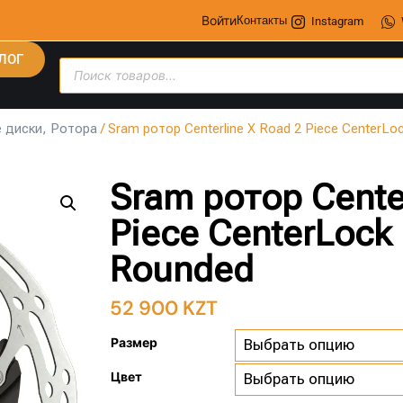
Войти
Контакты
Instagram
ЛОГ
 диски, Ротора
/ Sram ротор Centerline X Road 2 Piece CenterL
Sram ротор Cente
Piece CenterLock
Rounded
52 900
KZT
Размер
Цвет