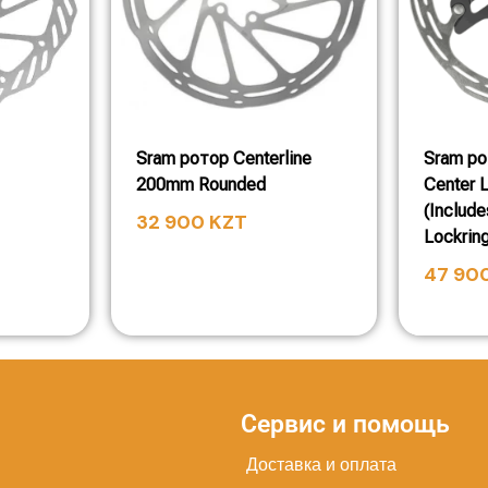
Sram ротор Centerline
Sram ро
200mm Rounded
Center 
(Include
32 900
KZT
Lockrin
47 90
Сервис и помощь
Доставка и оплата