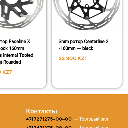
тор Paceline X
Sram ротор Centerline 2
Lock 160mm
-160mm — black
s Internal Tooled
22 900
KZT
g) Rounded
0
KZT
Контакты
+
7(727)275‒00‒00
— Торговый зал
+7(747)275‒00‒00
— Торговый зал