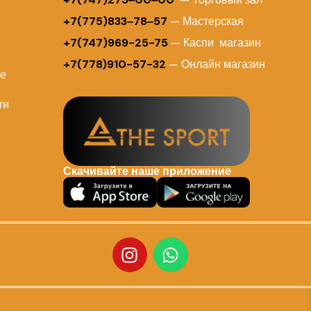
+7(775)833‒78‒57
— Мастерская
+7(747)969-25-75
— Каспи магазин
+7(778)910-57-32
— Онлайн магазин
ие
ти
Скачивайте наше приложение