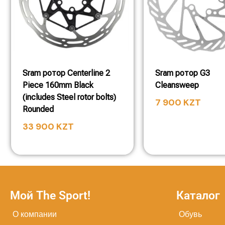
Sram ротор Centerline 2
Sram ротор G3
Piece 160mm Black
Cleansweep
(includes Steel rotor bolts)
7 900
KZT
Rounded
33 900
KZT
Мой The Sport!
Каталог
О компании
Обувь