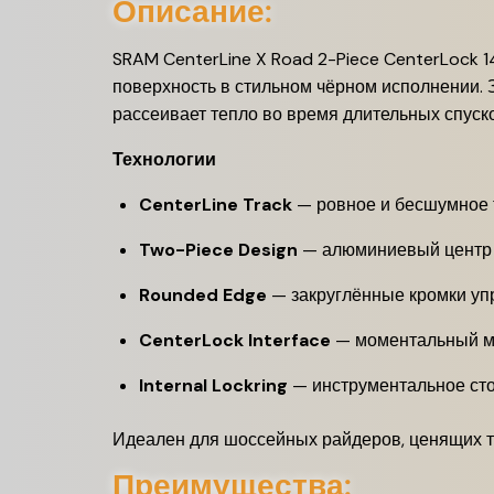
Описание:
SRAM CenterLine X Road 2-Piece CenterLock 
поверхность в стильном чёрном исполнении. 
рассеивает тепло во время длительных спуско
Технологии
CenterLine Track
— ровное и бесшумное 
Two-Piece Design
— алюминиевый центр и
Rounded Edge
— закруглённые кромки уп
CenterLock Interface
— моментальный мо
Internal Lockring
— инструментальное сто
Идеален для шоссейных райдеров, ценящих ти
Преимущества: