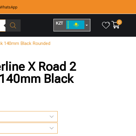
WhatsApp
0
KZT
RUB
ock 140mm Black Rounded
rline X Road 2
 140mm Black