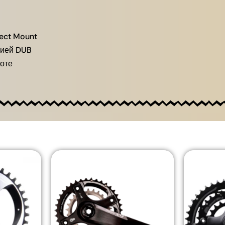
rect Mount
гией DUB
боте