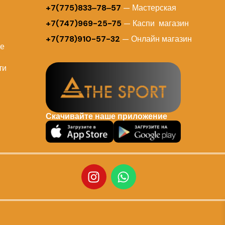
+7(775)833‒78‒57
— Мастерская
+7(747)969-25-75
— Каспи магазин
+7(778)910-57-32
— Онлайн магазин
ие
ти
Скачивайте наше приложение