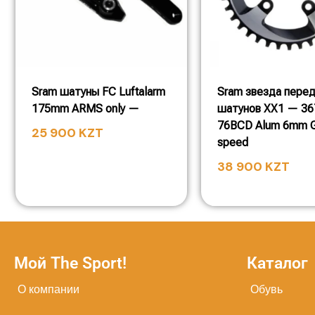
Sram шатуны FC Luftalarm
Sram звезда перед
175mm ARMS only —
шатунов XX1 — 3
76BCD Alum 6mm G
25 900
KZT
speed
38 900
KZT
Мой The Sport!
Каталог
О компании
Обувь