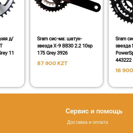
няя д/
Sram сис-ма: шатун-
Sram си
6T
звезда X-9 BB30 2.2 10sp
звезда 
rey 11
175 Grey 3926
PowerSp
443222
87 900
KZT
16 90
Сервис и помощь
Доставка и оплата