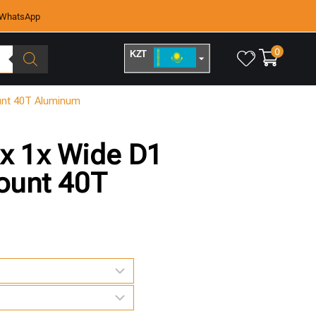
WhatsApp
0
KZT
RUB
unt 40T Aluminum
x 1x Wide D1
ount 40T