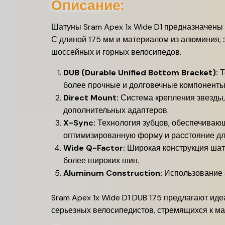
Описание:
Шатуны Sram Apex 1x Wide D1 предназначены
С длиной 175 мм и материалом из алюминия, 
шоссейных и горных велосипедов.
DUB (Durable Unified Bottom Bracket):
Т
более прочные и долговечные компоненты,
Direct Mount:
Система крепления звезды,
дополнительных адаптеров.
X-Sync:
Технология зубцов, обеспечивающ
оптимизированную форму и расстояние для
Wide Q-Factor:
Широкая конструкция шату
более широких шин.
Aluminum Construction:
Использование а
Sram Apex 1x Wide D1 DUB 175 предлагают иде
серьезных велосипедистов, стремящихся к м