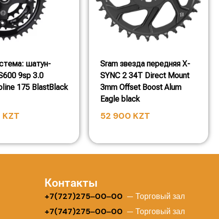
стема: шатун-
Sram звезда передняя X-
S600 9sp 3.0
SYNC 2 34T Direct Mount
line 175 BlastBlack
3mm Offset Boost Alum
Eagle black
0
KZT
52 900
KZT
Контакты
+
7(727)275‒00‒00
— Торговый зал
+7(747)275‒00‒00
— Торговый зал