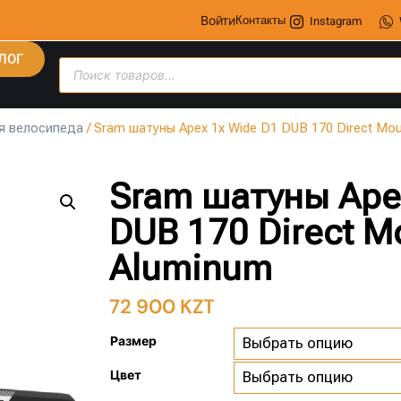
Войти
Контакты
Instagram
ЛОГ
я велосипеда
/ Sram шатуны Apex 1x Wide D1 DUB 170 Direct Mo
Sram шатуны Ape
DUB 170 Direct M
Aluminum
72 900
KZT
Размер
Цвет