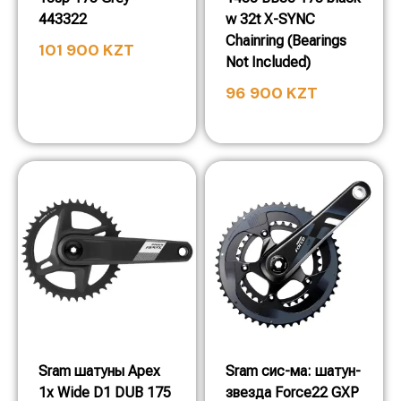
443322
w 32t X-SYNC
Chainring (Bearings
101 900
KZT
Not Included)
96 900
KZT
Sram шатуны Apex
Sram сис-ма: шатун-
1x Wide D1 DUB 175
звезда Force22 GXP