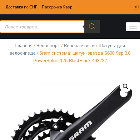
Доставка по СНГ · Рассрочка Kaspi
Главная
/
Велоспорт
/
Велозапчасти
/
Шатуны для
велосипеда
/ Sram система: шатун-звезда S600 9sp 3.0
PowerSpline 175 BlastBlack 443222