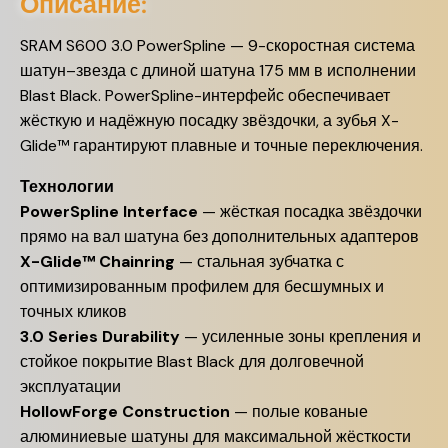
Описание:
SRAM S600 3.0 PowerSpline — 9-скоростная система
шатун–звезда с длиной шатуна 175 мм в исполнении
Blast Black. PowerSpline-интерфейс обеспечивает
жёсткую и надёжную посадку звёздочки, а зубья X-
Glide™ гарантируют плавные и точные переключения.
Технологии
PowerSpline Interface
— жёсткая посадка звёздочки
прямо на вал шатуна без дополнительных адаптеров
X-Glide™ Chainring
— стальная зубчатка с
оптимизированным профилем для бесшумных и
точных кликов
3.0 Series Durability
— усиленные зоны крепления и
стойкое покрытие Blast Black для долговечной
эксплуатации
HollowForge Construction
— полые кованые
алюминиевые шатуны для максимальной жёсткости