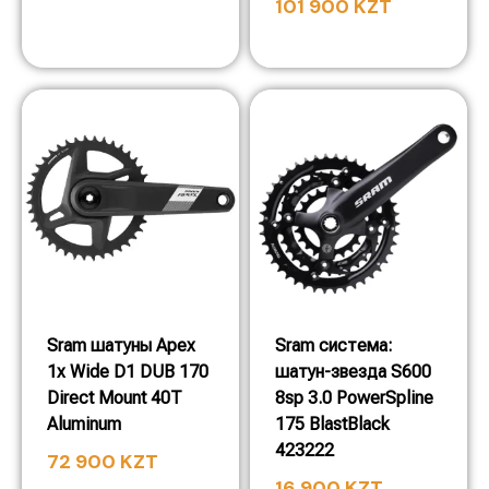
101 900
KZT
Sram шатуны Apex
Sram система:
1x Wide D1 DUB 170
шатун-звезда S600
Direct Mount 40T
8sp 3.0 PowerSpline
Aluminum
175 BlastBlack
423222
72 900
KZT
16 900
KZT