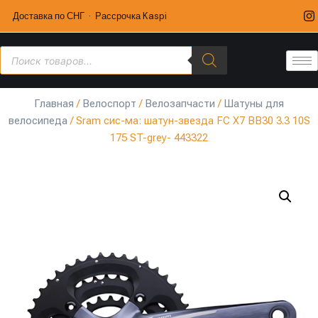
Доставка по СНГ · Рассрочка Kaspi
Главная
/
Велоспорт
/
Велозапчасти
/
Шатуны для
велосипеда
/ Sram сис-ма: шатун-звезда FC X7 BB30 3.3 10S
175 ST-grey- 443322