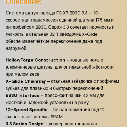
Описание:
Система шатун–звезда FC X7 BB30 3.3 — 10-
скоростная трансмиссия с длиной шатуна 175 мм и
интерфейсом BB30. Серия 3.3 сочетает прочность и
лёгкость, а стальная 32 T звёздочка X-Glide
обеспечивает чёткие переключения даже под
нагрузкой.
HollowForge Construction
– кованые полые
алюминиевые шатуны для оптимальной жёсткости
при малом весе
X-Glide Chainring
– стальная звёздочка с профилем
зубьев для плавных и быстрых переключений
BB30 Interface
– пресс-фит чашки 42 мм для
жёсткой и надёжной установки на раму
10-Speed Specific
– точная геометрия под 10-
скоростные системы SRAM
3.3 Series Design
– усовершенствованная