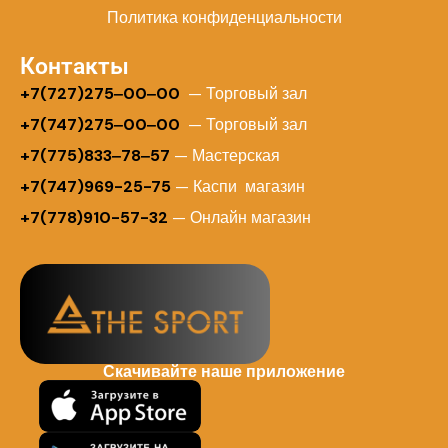
Политика конфиденциальности
Контакты
+
7(727)275‒00‒00
— Торговый зал
+7(747)275‒00‒00
— Торговый зал
+7(775)833‒78‒57
— Мастерская
+7(747)969-25-75
— Каспи магазин
+7(778)910-57-32
— Онлайн магазин
Скачивайте наше приложение