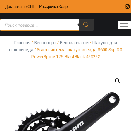
Доставка по СНГ · Рассрочка Kaspi
Главная
/
Велоспорт
/
Велозапчасти
/
Шатуны для
велосипеда
/ Sram система: шатун-звезда S600 8sp 3.0
PowerSpline 175 BlastBlack 423222