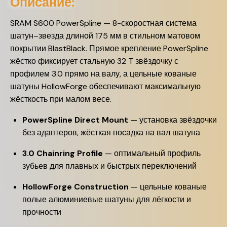
Описание:
SRAM S600 PowerSpline — 8-скоростная система
шатун–звезда длиной 175 мм в стильном матовом
покрытии BlastBlack. Прямое крепление PowerSpline
жёстко фиксирует стальную 32 T звёздочку с
профилем 3.0 прямо на валу, а цельные кованые
шатуны HollowForge обеспечивают максимальную
жёсткость при малом весе.
PowerSpline Direct Mount
— установка звёздочки
без адаптеров, жёсткая посадка на вал шатуна
3.0 Chainring Profile
— оптимальный профиль
зубьев для плавных и быстрых переключений
HollowForge Construction
— цельные кованые
полые алюминиевые шатуны для лёгкости и
прочности