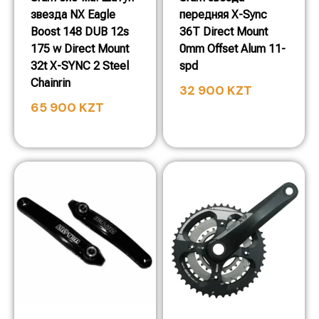
звезда NX Eagle
передняя X-Sync
Boost 148 DUB 12s
36T Direct Mount
175 w Direct Mount
0mm Offset Alum 11-
32t X-SYNC 2 Steel
spd
Chainrin
32 900
KZT
65 900
KZT