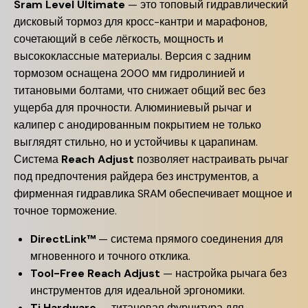
Sram Level Ultimate
— это топовый гидравлический
дисковый тормоз для кросс-кантри и марафонов,
сочетающий в себе лёгкость, мощность и
высококлассные материалы. Версия с задним
тормозом оснащена 2000 мм гидролинией и
титановыми болтами, что снижает общий вес без
ущерба для прочности. Алюминиевый рычаг и
калипер с анодированным покрытием не только
выглядят стильно, но и устойчивы к царапинам.
Система
Reach Adjust
позволяет настраивать рычаг
под предпочтения райдера без инструментов, а
фирменная гидравлика SRAM обеспечивает мощное и
точное торможение.
DirectLink™
— система прямого соединения для
мгновенного и точного отклика.
Tool-Free Reach Adjust
— настройка рычага без
инструментов для идеальной эргономики.
Ti Hardware
— титановая фурнитура для