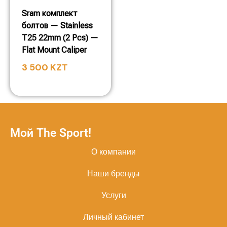
Sram комплект
болтов — Stainless
T25 22mm (2 Pcs) —
Flat Mount Caliper
3 500
KZT
Мой The Sport!
О компании
Наши бренды
Услуги
Личный кабинет