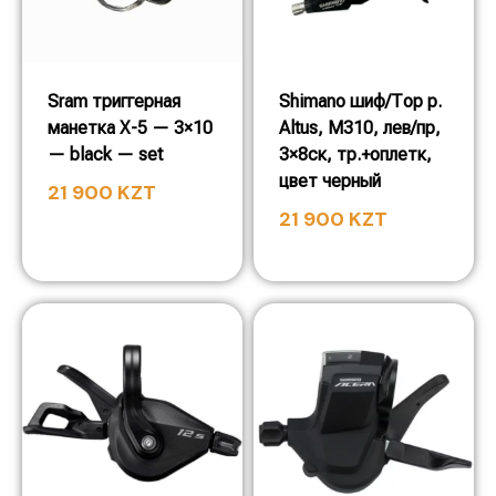
Sram триггерная
Shimano шиф/Тор р.
манетка X-5 — 3×10
Altus, M310, лев/пр,
— black — set
3×8ск, тр.+оплетк,
цвет черный
21 900
KZT
21 900
KZT