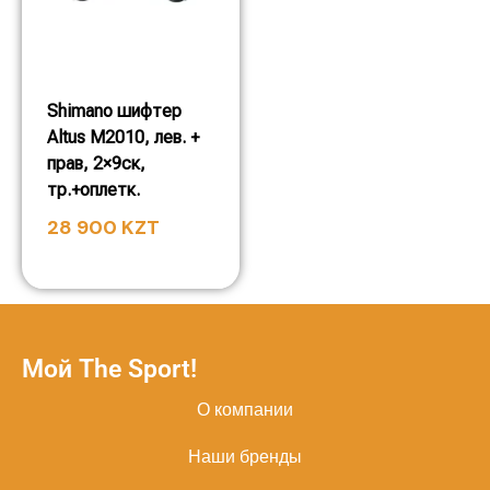
Shimano шифтер
Altus M2010, лев. +
прав, 2×9ск,
тр.+оплетк.
28 900
KZT
Мой The Sport!
О компании
Наши бренды