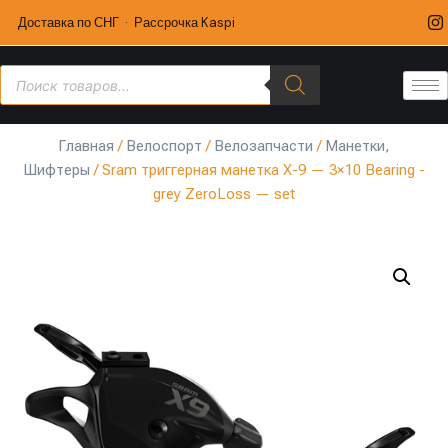
Доставка по СНГ · Рассрочка Kaspi
Главная
/
Велоспорт
/
Велозапчасти
/
Манетки,
Шифтеры
/ Sram триггерная манетка X-9 — 3×10 Bearing -
grey ZeroLoss — set