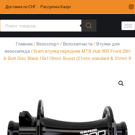
Доставка по СНГ · Рассрочка Kaspi
Главная
/
Велоспорт
/
Велозапчасти
/
Втулки для
велосипеда
/ Sram втулка передняя MTB Hub 900 Front 28H
6-Bolt Disc Black 15x110mm Boost (21mm standard & 31mm R