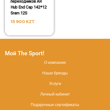
переходников AR
Hub End Cap 142*12
Sram 12S
15 900
KZT
Мой The Sport!
О компании
Наши бренды
Услуги
Личный кабинет
Подарочные сертификаты