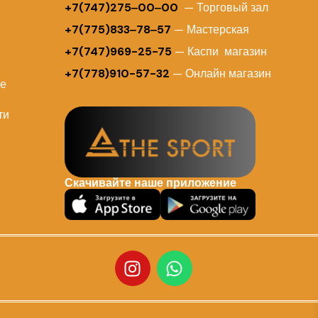
+7(747)275‒00‒00
— Торговый зал
+7(775)833‒78‒57
— Мастерская
+7(747)969-25-75
— Каспи магазин
+7(778)910-57-32
— Онлайн магазин
ие
ти
Скачивайте наше приложение