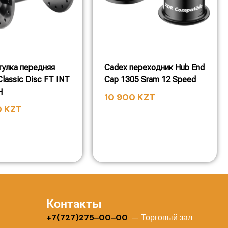
тулка передняя
Cadex переходник Hub End
lassic Disc FT INT
Cap 1305 Sram 12 Speed
H
10 900
KZT
0
KZT
Контакты
+
7(727)275‒00‒00
— Торговый зал