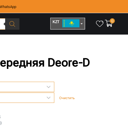
WhatsApp
0
KZT
RUB
передняя Deore-D
Очистить
k
)