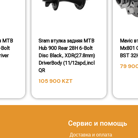
яя MTB
Sram втулка задняя MTB
Mavic в
-Bolt
Hub 900 Rear 28H 6-Bolt
Mx801 C
river
Disc Black, XDR(27.8mm)
BST 32
DriverBody (11/12spd,incl
79 90
QR
105 900
KZT
Сервис и помощь
Доставка и оплата