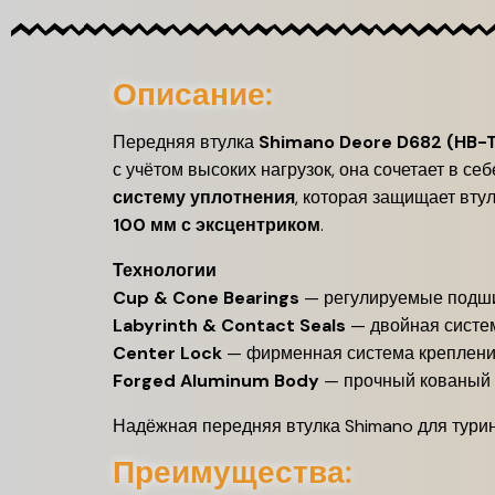
Описание:
Передняя втулка
Shimano Deore D682 (HB-
с учётом высоких нагрузок, она сочетает в 
систему уплотнения
, которая защищает втул
100 мм с эксцентриком
.
Технологии
Cup & Cone Bearings
— регулируемые подши
Labyrinth & Contact Seals
— двойная систем
Center Lock
— фирменная система креплени
Forged Aluminum Body
— прочный кованый 
Надёжная передняя втулка Shimano для турин
Преимущества: