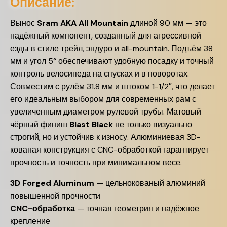
Описание:
Вынос
Sram AKA All Mountain
длиной 90 мм — это
надёжный компонент, созданный для агрессивной
езды в стиле трейл, эндуро и all-mountain. Подъём 38
мм и угол 5° обеспечивают удобную посадку и точный
контроль велосипеда на спусках и в поворотах.
Совместим с рулём 31.8 мм и штоком 1-1/2″, что делает
его идеальным выбором для современных рам с
увеличенным диаметром рулевой трубы. Матовый
чёрный финиш
Blast Black
не только визуально
строгий, но и устойчив к износу. Алюминиевая 3D-
кованая конструкция с CNC-обработкой гарантирует
прочность и точность при минимальном весе.
3D Forged Aluminum
— цельнокованый алюминий
повышенной прочности
CNC-обработка
— точная геометрия и надёжное
крепление