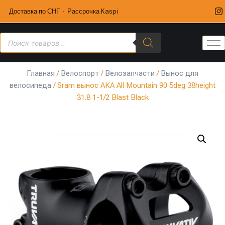
Доставка по СНГ · Рассрочка Kaspi
Главная
/
Велоспорт
/
Велозапчасти
/
Вынос для
велосипеда
/ Sram вынос AKA All Mountain 90 5deg 38height
31.8 1-1/2 Blast Black