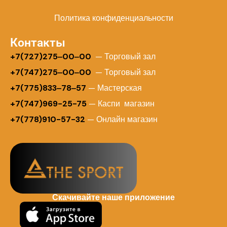
Политика конфиденциальности
Контакты
+
7(727)275‒00‒00
— Торговый зал
+7(747)275‒00‒00
— Торговый зал
+7(775)833‒78‒57
— Мастерская
+7(747)969-25-75
— Каспи магазин
+7(778)910-57-32
— Онлайн магазин
Скачивайте наше приложение