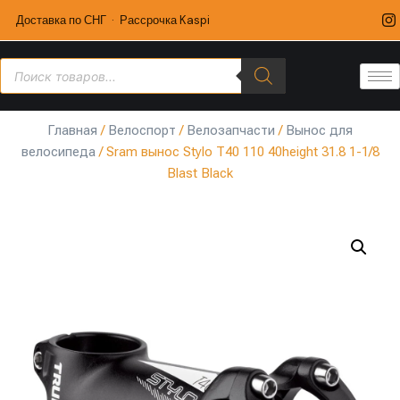
Доставка по СНГ · Рассрочка Kaspi
Главная
/
Велоспорт
/
Велозапчасти
/
Вынос для
велосипеда
/ Sram вынос Stylo T40 110 40height 31.8 1-1/8
Blast Black