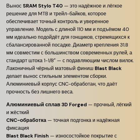
Вынос
SRAM Stylo T40
— это надёжное и лёгкое
решение для MTB и трейл-байков, которое
обеспечивает точный контроль и уверенное
управление. Модель с длиной 110 мм и подъёмом 40
мм идеально подойдёт для гонщиков, стремящихся к
сбалансированной посадке. Диаметр крепления 31.8
мм совместим с большинством современных рулей, а
стандарт штока 1-1/8″ — с подавляющим числом вилок.
Лаконичный чёрный матовый финиш
Blast Black
делает вынос стильным элементом сборки.
Алюминиевый корпус CNC-обработан, что даёт
прочность без лишнего веса.
Алюминиевый сплав 3D Forged
— прочный, лёгкий
и жёсткий
CNC-обработка
— точная подгонка и надёжная
фиксация
Blast Black Finish
— износостойкое покрытие с