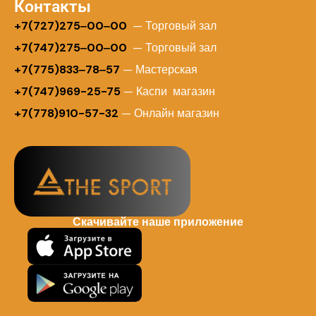
Контакты
+
7(727)275‒00‒00
— Торговый зал
+7(747)275‒00‒00
— Торговый зал
+7(775)833‒78‒57
— Мастерская
+7(747)969-25-75
— Каспи магазин
+7(778)910-57-32
— Онлайн магазин
Скачивайте наше приложение