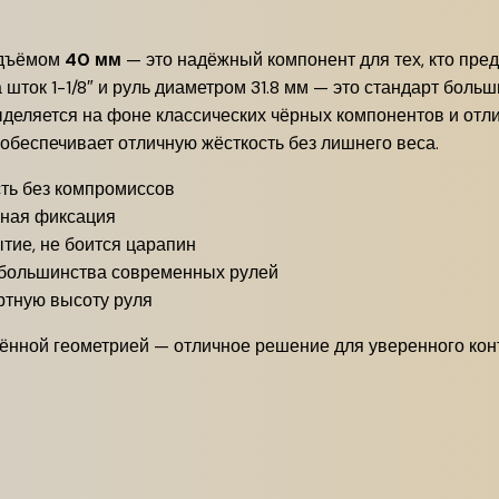
дъёмом
40 мм
— это надёжный компонент для тех, кто пре
 шток 1-1/8″ и руль диаметром 31.8 мм — это стандарт бол
деляется на фоне классических чёрных компонентов и отли
беспечивает отличную жёсткость без лишнего веса.
сть без компромиссов
жная фиксация
тие, не боится царапин
 большинства современных рулей
ртную высоту руля
нённой геометрией — отличное решение для уверенного кон