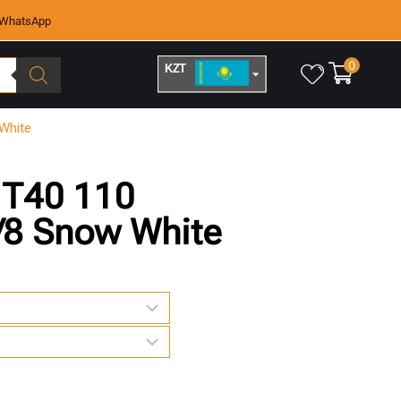
WhatsApp
0
KZT
RUB
White
 T40 110
/8 Snow White