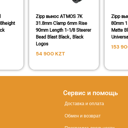
l
Zipp вынос ATMOS 7K
Zipp вы
8height
31.8mm Clamp 6mm Rise
80mm 1.
ack
90mm Length 1-1/8 Steerer
Matte B
Bead Blast Black, Black
Universa
Logos
153 9
54 900
KZT
Сервис и помощь
Доставка и оплата
Обмен и возврат