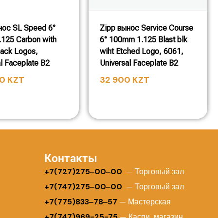
нос SL Speed 6°
Zipp вынос Service Course
125 Carbon with
6° 100mm 1.125 Blast blk
lack Logos,
wiht Etched Logo, 6061,
l Faceplate B2
Universal Faceplate B2
00
KZT
32 900
KZT
Контакты
+
7(727)275‒00‒00
— Торговый зал
+7(747)275‒00‒00
— Торговый зал
+7(775)833‒78‒57
— Мастерская
+7(747)969-25-75
— Каспи магазин