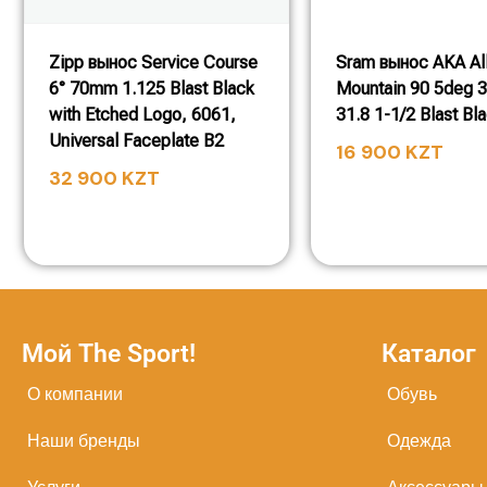
Zipp вынос Service Course
Sram вынос AKA Al
6° 70mm 1.125 Blast Black
Mountain 90 5deg 3
with Etched Logo, 6061,
31.8 1-1/2 Blast Bl
Universal Faceplate B2
16 900
KZT
32 900
KZT
Мой The Sport!
Каталог
О компании
Обувь
Наши бренды
Одежда