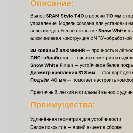
Описание:
Вынос
SRAM Stylo T40
в версии
110 мм
с по
управление. Модель создана для установки на
велосипедов. Белое покрытие
Snow White
вы
алюминиевая конструкция с ЧПУ-обработкой о
3D кованый алюминий
— прочность и лёгко
CNC-обработка
— точная геометрия и надё
Snow White Finish
— устойчивое белое покры
Диаметр крепления 31.8 мм
— стандарт для
Подъём 40 мм
— помогает настроить комфо
Практичный, лёгкий и стильный вынос с удли
Преимущества:
Удлинённая геометрия для устойчивости
Белое покрытие — яркий акцент в сборке