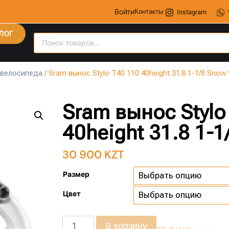
Войти
Контакты
Instagram
ЛОГ
 велосипеда
/ Sram вынос Stylo T40 110 40height 31.8 1-1/8 Snow 
Sram вынос Stylo
40height 31.8 1-1
30 900
KZT
Размер
Цвет
В корзину