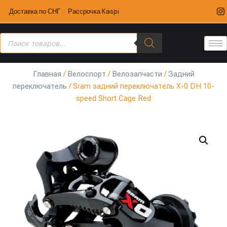
Доставка по СНГ · Рассрочка Kaspi
Главная
/
Велоспорт
/
Велозапчасти
/
Задний
переключатель
/ Sram задний переключатель X-0 DH 10-
speed Short Cage Red