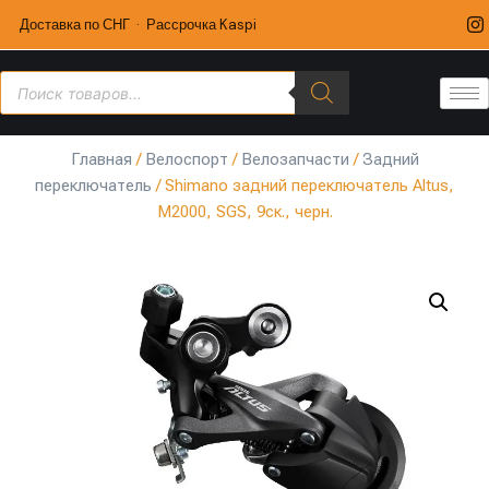
Доставка по СНГ · Рассрочка Kaspi
Главная
/
Велоспорт
/
Велозапчасти
/
Задний
переключатель
/ Shimano задний переключатель Altus,
M2000, SGS, 9ск., черн.