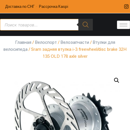
Доставка по СНГ · Рассрочка Kaspi
Главная
/
Велоспорт
/
Велозапчасти
/
Втулки для
велосипеда
/ Sram задняя втулка i-3 freewheel/disc brake 32H
135 OLD 178 axle silver