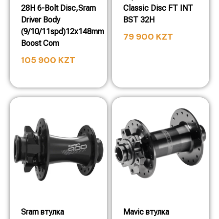
28H 6-Bolt Disc,Sram
Classic Disc FT INT
Driver Body
BST 32H
(9/10/11spd)12x148mm
79 900
KZT
Boost Com
105 900
KZT
Sram втулка
Mavic втулка