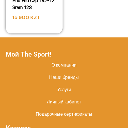
Hub End Cap 142*12
Sram 12S
15 900
KZT
Мой The Sport!
О компании
Наши бренды
Услуги
Личный кабинет
Подарочные сертификаты