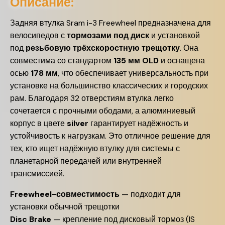
Описание:
Задняя втулка Sram i-3 Freewheel предназначена для
велосипедов с
тормозами под диск
и установкой
под
резьбовую трёхскоростную трещотку
. Она
совместима со стандартом
135 мм OLD
и оснащена
осью
178 мм
, что обеспечивает универсальность при
установке на большинство классических и городских
рам. Благодаря 32 отверстиям втулка легко
сочетается с прочными ободами, а алюминиевый
корпус в цвете
silver
гарантирует надёжность и
устойчивость к нагрузкам. Это отличное решение для
тех, кто ищет надёжную втулку для системы с
планетарной передачей или внутренней
трансмиссией.
Freewheel-совместимость
— подходит для
установки обычной трещотки
Disc Brake
— крепление под дисковый тормоз (IS