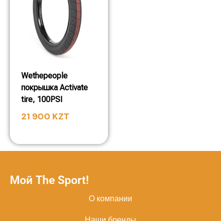
Wethepeople
покрышка Activate
tire, 100PSI
21 900
KZT
Мой The Sport!
О компании
Наши бренды