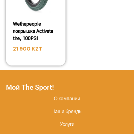
Wethepeople
покрышка Activate
tire, 100PSI
21 900
KZT
Мой The Sport!
О компании
Наши бренды
Услуги