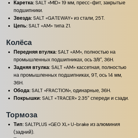
Каретка:
SALT «MID» 19 мм, пресс-фит, закрытые
подшипники.
Звезда:
SALT «GATEWAY» из стали, 25T.
Цепь:
SALT «AM» типа Z1.
Колёса
Передняя втулка:
SALT «AM», полностью на
промышленных подшипниках, ось 3/8″, 36H.
Задняя втулка:
SALT «AM» кассетная, полностью
на промышленных подшипниках, 9T, ось 14 мм,
36H.
Обода:
SALT «FRACTION», одинарные, 36H.
Покрышки:
SALT «TRACER» 2.35″ спереди и сзади.
Тормоза
Тип:
SALTPLUS «GEO XL» U-brake из алюминия
(задний).