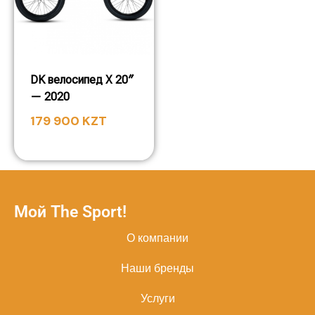
DK велосипед X 20″
— 2020
179 900
KZT
Мой The Sport!
О компании
Наши бренды
Услуги