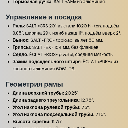
Тормозная ручка:
SALT «AM» из алюминия.
Управление и посадка
Руль:
SALT «CRS 20″ из стали 1020 hi-ten, подъём
8.85″, ширина 29», изгиб назад 11°, подъём вверх 2°.
Вынос:
SALT «PRO» topload, вылет 50 мм.
Грипсы:
SALT «EX» 154 мм, без фланцев.
Седло:
ÉCLAT «BIOS» pivotal, средняя мягкость.
Зажим подседельного штыря:
ÉCLAT «PURE» из
кованого алюминия 6061-T6.
Геометрия рамы
Длина верхней трубы:
20.25″.
Длина заднего треугольника:
12.75″.
Угол наклона рулевой трубы:
75°.
Угол наклона подседельной трубы:
71.5°.
Высота каретки:
11.75″.