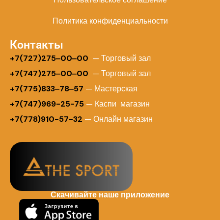
Политика конфиденциальности
Контакты
+
7(727)275‒00‒00
— Торговый зал
+7(747)275‒00‒00
— Торговый зал
+7(775)833‒78‒57
— Мастерская
+7(747)969-25-75
— Каспи магазин
+7(778)910-57-32
— Онлайн магазин
Скачивайте наше приложение