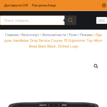
Доставка по СНГ · Рассрочка Kaspi
Главная
/
Велоспорт
/
Велозапчасти
/
Рули / Лежаки
/ Zipp
руль Handlebar Drop Service Course 70 Ergonomic Top 44cm
Bead Blast Black, Etched Logo