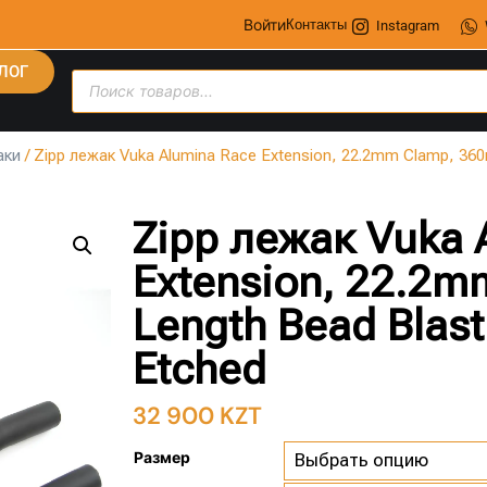
Войти
Контакты
Instagram
ЛОГ
аки
/ Zipp лежак Vuka Alumina Race Extension, 22.2mm Clamp, 360
Zipp лежак Vuka 
Extension, 22.2
Length Bead Blast
Etched
32 900
KZT
Размер