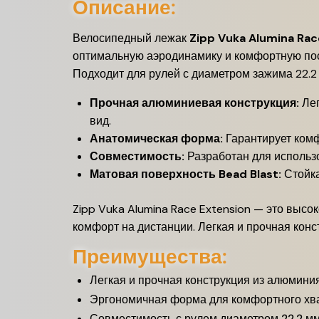
Описание:
Велосипедный лежак
Zipp Vuka Alumina Rac
оптимальную аэродинамику и комфортную пос
Подходит для рулей с диаметром зажима 22.2
Прочная алюминиевая конструкция:
Лег
вид.
Анатомическая форма:
Гарантирует комф
Совместимость:
Разработан для использ
Матовая поверхность Bead Blast:
Стойка
Zipp Vuka Alumina Race Extension — это выс
комфорт на дистанции. Легкая и прочная кон
Преимущества:
Легкая и прочная конструкция из алюминия
Эргономичная форма для комфортного хва
Совместимость с рулем диаметром 22.2 мм