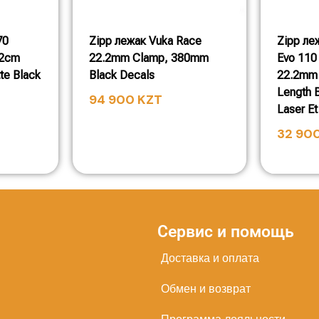
70
Zipp лежак Vuka Race
Zipp ле
42cm
22.2mm Clamp, 380mm
Evo 110
te Black
Black Decals
22.2mm
Length B
94 900
KZT
Laser Et
32 90
Сервис и помощь
Доставка и оплата
Обмен и возврат