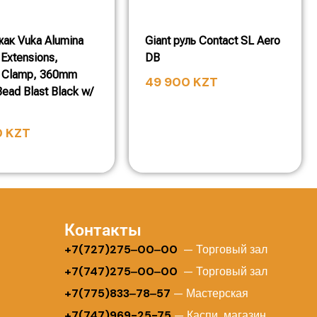
жак Vuka Alumina
Giant руль Contact SL Aero
 Extensions,
DB
 Clamp, 360mm
49 900
KZT
ead Blast Black w/
0
KZT
Контакты
+
7(727)275‒00‒00
— Торговый зал
+7(747)275‒00‒00
— Торговый зал
+7(775)833‒78‒57
— Мастерская
+7(747)969-25-75
— Каспи магазин