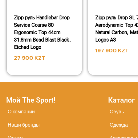
Zipp руль Handlebar Drop
Zipp руль Drop SL 
Service Course 80
Aerodynamic Top 
Ergonomic Top 44cm
Natural Carbon, Mat
31.8mm Bead Blast Black,
Logos A3
Etched Logo
197 900
KZT
27 900
KZT
Мой The Sport!
Каталог
О компании
Обувь
Наши бренды
Одежда