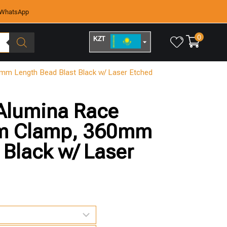
WhatsApp
0
KZT
RUB
mm Length Bead Blast Black w/ Laser Etched
Alumina Race
mm Clamp, 360mm
 Black w/ Laser