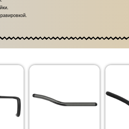
йки.
гравировкой.