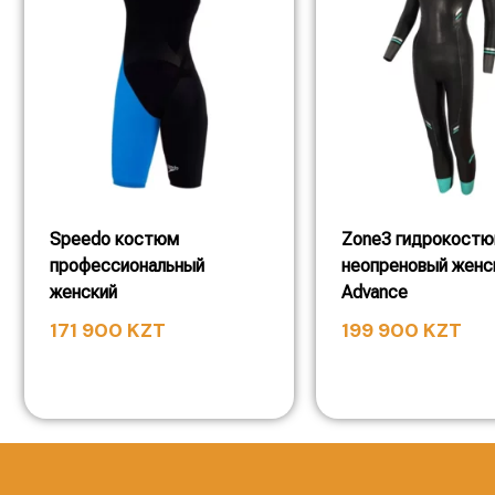
Speedo костюм
Zone3 гидрокост
профессиональный
неопреновый женс
женский
Advance
171 900
KZT
199 900
KZT