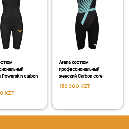
костюм
Arena костюм
сиональный
профессиональный
 Powerskin carbon
женский Carbon core
159 900
KZT
00
KZT