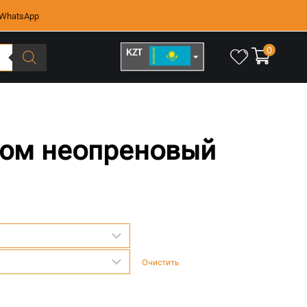
WhatsApp
0
KZT
RUB
тюм неопреновый
Очистить