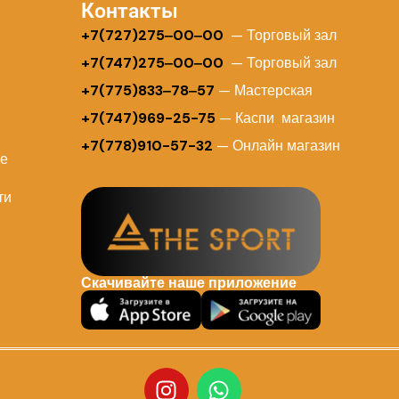
Контакты
+
7(727)275‒00‒00
— Торговый зал
+7(747)275‒00‒00
— Торговый зал
+7(775)833‒78‒57
— Мастерская
+7(747)969-25-75
— Каспи магазин
+7(778)910-57-32
— Онлайн магазин
ие
ти
Скачивайте наше приложение