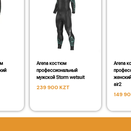
юм
Arena костюм
Arena 
кий
профессиональный
профес
мужской Storm wetsuit
женский
air2
239 900
KZT
149 9