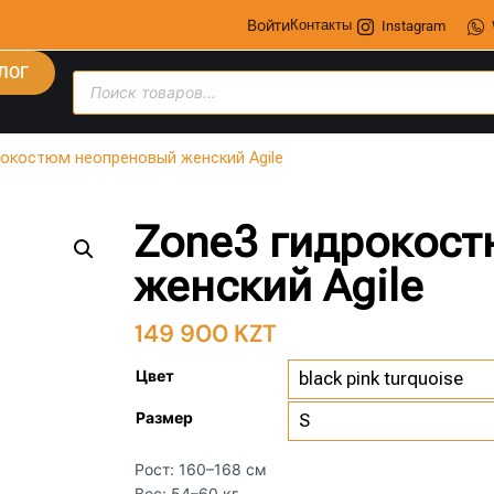
Войти
Контакты
Instagram
ЛОГ
рокостюм неопреновый женский Agile
Zone3 гидрокос
женский Agile
149 900
KZT
Цвет
Размер
Рост: 160–168 см
Вес: 54–60 кг