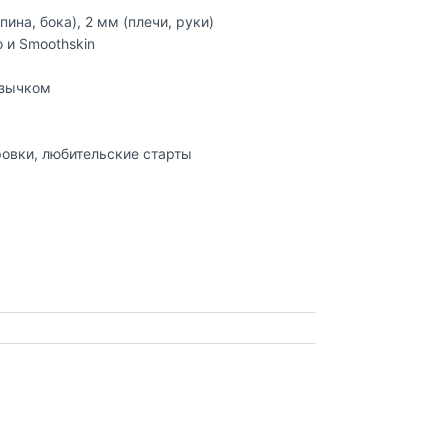
пина, бока), 2 мм (плечи, руки)
 и Smoothskin
язычком
ровки, любительские старты