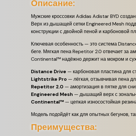
Описание:
Мужские кроссовки Adidas Adistar BYD создан
Верх из дышащей сетки Engineered Mesh под
конструкции с двойной пеной и карбоновой п
Ключевая особенность — это система Distanc
беге. Мягкая пена Repetitor 2.0 отвечает за 
Continental™ надёжно держит на мокром и су
Distance Drive
— карбоновая пластина для с
Lightstrike Pro
— лёгкая, отзывчивая пена д
Repetitor 2.0
— амортизация в пятке для сни
Engineered Mesh
— дышащий верх с зональ
Continental™
— цепкая износостойкая резин
Модель подойдёт как для опытных бегунов, так
Преимущества: