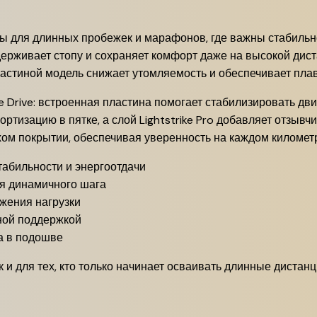
ы для длинных пробежек и марафонов, где важны стабильнос
держивает стопу и сохраняет комфорт даже на высокой дис
ластиной модель снижает утомляемость и обеспечивает пла
e Drive: встроенная пластина помогает стабилизировать дв
амортизацию в пятке, а слой Lightstrike Pro добавляет отзыв
хом покрытии, обеспечивая уверенность на каждом километ
табильности и энергоотдачи
ля динамичного шага
жения нагрузки
ной поддержкой
а в подошве
 и для тех, кто только начинает осваивать длинные дистанц