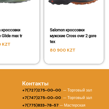
 кроссовки
Salomon кроссовки
 Glide max tr
мужские Cross over 2 gore
tex
0
KZT
80 900
KZT
Контакты
+
7(727)275‒00‒00
— Торговый зал
+7(747)275‒00‒00
— Торговый зал
+7(775)833‒78‒57
— Мастерская