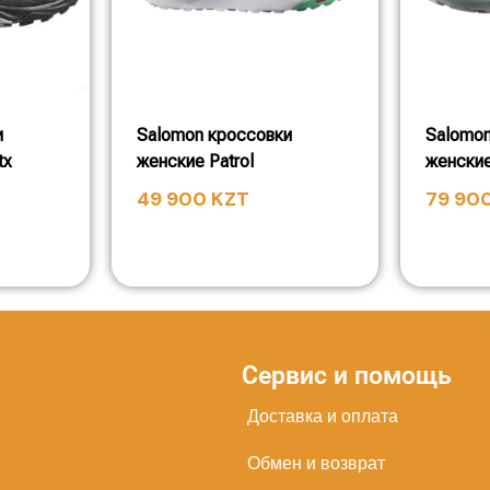
и
Salomon кроссовки
Salomon
tx
женские Patrol
женские
49 900
KZT
79 90
Сервис и помощь
Доставка и оплата
Обмен и возврат