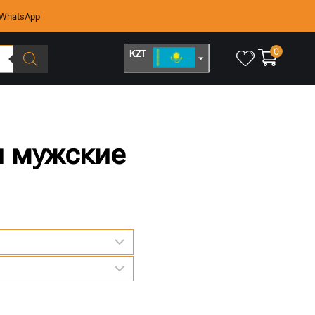
WhatsApp
0
KZT
RUB
и мужские