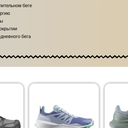
лительном беге
ергию
пы
окрытии
едневного бега