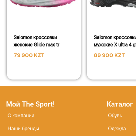
Salomon кроссовки
Salomon кроссовк
женские Glide max tr
мужские X ultra 4 g
79 900
KZT
89 900
KZT
Мой The Sport!
Каталог
О компании
Обувь
Наши бренды
Одежда