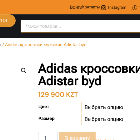
Войти
Контакты
Instagram
ЛОГ
а
/ Adidas кроссовки мужские Adistar byd
Adidas кроссовк
Adistar byd
129 900
KZT
Цвет
Размер
В корзину