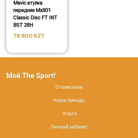
Mavic втулка
передняя Mx801
Classic Disc FT INT
BST 28H
79 900
KZT
Мой The Sport!
О компании
Наши бренды
Услуги
Личный кабинет