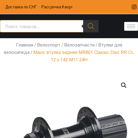
Доставка по СНГ · Рассрочка Kaspi
Главная
/
Велоспорт
/
Велозапчасти
/
Втулки для
велосипеда
/ Mavic втулка задняя MR801 Classic Disc RR CL
12 x 142 M11 24H