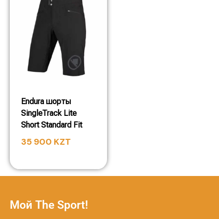
Endura шорты
SingleTrack Lite
Short Standard Fit
35 900
KZT
Мой The Sport!