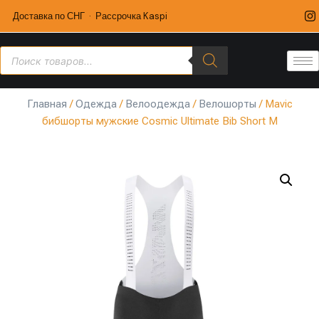
Доставка по СНГ · Рассрочка Kaspi
Главная
/
Одежда
/
Велоодежда
/
Велошорты
/ Mavic
бибшорты мужские Cosmic Ultimate Bib Short M