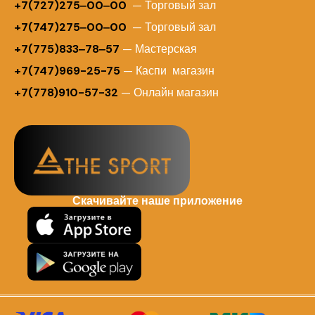
+
7(727)275‒00‒00
— Торговый зал
+7(747)275‒00‒00
— Торговый зал
+7(775)833‒78‒57
— Мастерская
+7(747)969-25-75
— Каспи магазин
+7(778)910-57-32
— Онлайн магазин
Скачивайте наше приложение