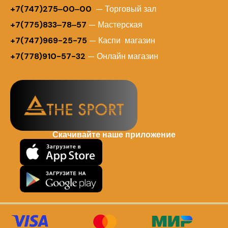
+7(747)275‒00‒00
— Торговый зал
+7(775)833‒78‒57
— Мастерская
+7(747)969-25-75
— Каспи магазин
+7(778)910-57-32
— Онлайн магазин
Скачивайте наше приложение