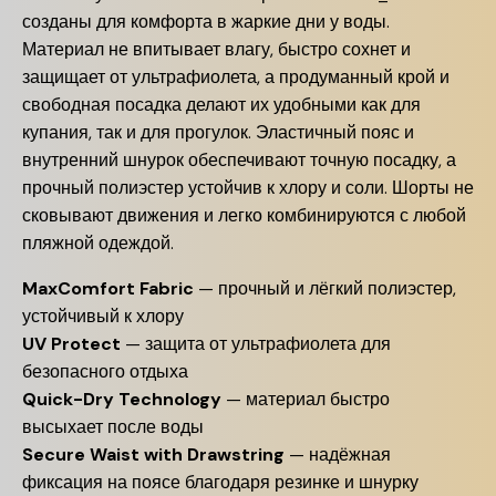
созданы для комфорта в жаркие дни у воды.
Материал не впитывает влагу, быстро сохнет и
защищает от ультрафиолета, а продуманный крой и
свободная посадка делают их удобными как для
купания, так и для прогулок. Эластичный пояс и
внутренний шнурок обеспечивают точную посадку, а
прочный полиэстер устойчив к хлору и соли. Шорты не
сковывают движения и легко комбинируются с любой
пляжной одеждой.
MaxComfort Fabric
— прочный и лёгкий полиэстер,
устойчивый к хлору
UV Protect
— защита от ультрафиолета для
безопасного отдыха
Quick-Dry Technology
— материал быстро
высыхает после воды
Secure Waist with Drawstring
— надёжная
фиксация на поясе благодаря резинке и шнурку