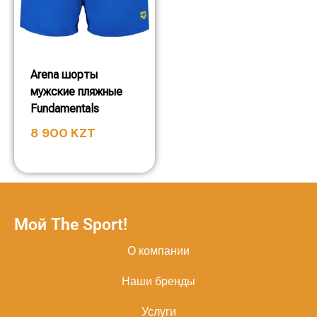
Arena шорты
мужские пляжные
Fundamentals
8 900
KZT
Мой The Sport!
О компании
Наши бренды
Услуги